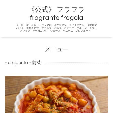
《公式》 フラフラ
fragrante fragola
天王町 保土ヶ谷 カジュアル イタリアン テイクアウト 冷凍真空
パック 釜焼きピザ 生パスタ パスタ ステーキ ホルモン イタリ
アワイン オーガニック ジュース パニーニ プロシュート
メニュー
- antipasto - 前菜