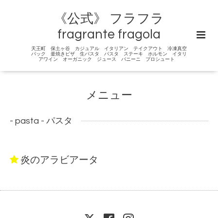
《公式》 フラフラ
fragrante fragola
天王町 保土ヶ谷 カジュアル イタリアン テイクアウト 冷凍真空
パック 釜焼きピザ 生パスタ パスタ ステーキ ホルモン イタリ
アワイン オーガニック ジュース パニーニ プロシュート
メニュー
- pasta - パスタ
炎のアラビアータ