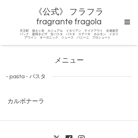
《公式》 フラフラ
fragrante fragola
天王町 保土ヶ谷 カジュアル イタリアン テイクアウト 冷凍真空
パック 釜焼きピザ 生パスタ パスタ ステーキ ホルモン イタリ
アワイン オーガニック ジュース パニーニ プロシュート
メニュー
- pasta - パスタ
カルボナーラ