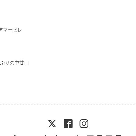
 アマービレ
ぷりの中甘口