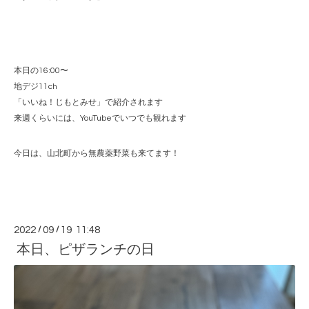
本日の
16:00
〜
地デジ
11ch
「いいね！じもとみせ」で紹介されます
来週くらいには、
YouTube
でいつでも観れます
今日は、山北町から無農薬野菜も来てます！
2022
/
09
/
19 11:48
本日、ピザランチの日