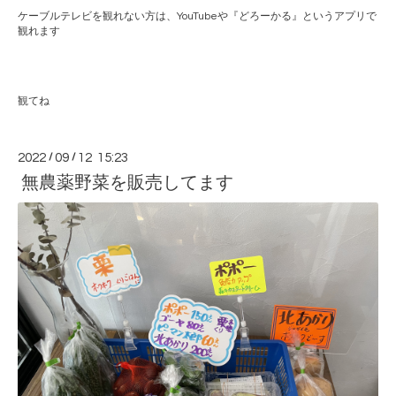
ケーブルテレビを観れない方は、
YouTube
や『どろーかる』というアプリで
観れます
観てね
2022
/
09
/
12 15:23
無農薬野菜を販売してます