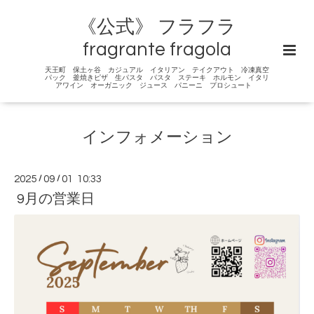
《公式》 フラフラ
fragrante fragola
天王町 保土ヶ谷 カジュアル イタリアン テイクアウト 冷凍真空
パック 釜焼きピザ 生パスタ パスタ ステーキ ホルモン イタリ
アワイン オーガニック ジュース パニーニ プロシュート
インフォメーション
2025
/
09
/
01 10:33
9月の営業日