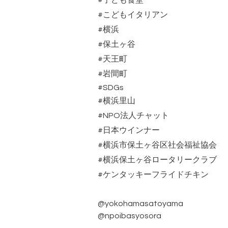
#
子ども食堂
#
こどもイタリアン
#
横浜
#
保土ヶ谷
#
天王町
#
岩間町
#SDGs
#
横浜里山
#NPO
法人チャット
#日本ウインナー
#
横浜市保土ヶ谷区社会福祉協会
#
横浜保土ヶ谷ロータリークラブ
#ケンタッキーフライドチキン
@yokohamasatoyama
@npoibasyosora