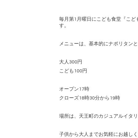
毎月第
1
月曜日にこども食堂『こど
す。
メニューは、基本的にナポリタンと
大人
300
円
こども
100
円
オープン
17
時
クローズ
18
時
30
分から
19
時
場所は、天王町のカジュアルイタリ
子供から大人までお気軽にお越しく