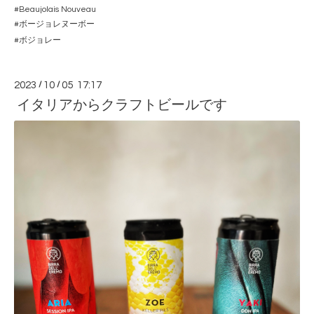
#Beaujolais Nouveau
#
ボージョレヌーボー
#
ボジョレー
2023
/
10
/
05 17:17
イタリアからクラフトビールです