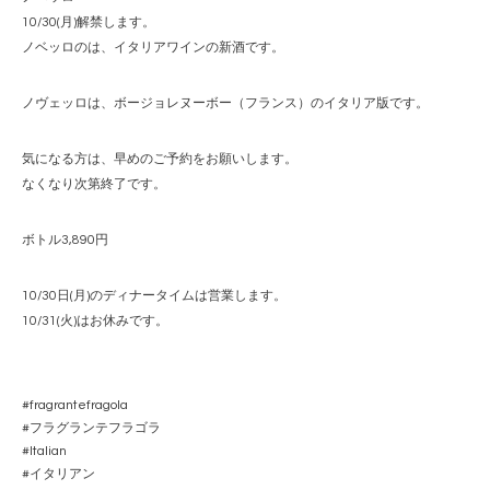
10/30(
月
)
解禁します。
ノベッロのは、イタリアワインの新酒です。
ノヴェッロは、ボージョレヌーボー（フランス）のイタリア版です。
気になる方は、早めのご予約をお願いします。
なくなり次第終了です。
ボトル
3,890
円
10/30
日
(
月
)
のディナータイムは営業します。
10/31(
火
)
はお休みです。
#fragrantefragola
#
フラグランテフラゴラ
#Italian
#
イタリアン