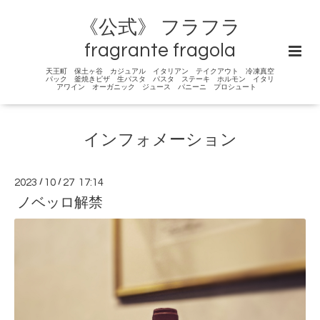
《公式》 フラフラ
fragrante fragola
天王町 保土ヶ谷 カジュアル イタリアン テイクアウト 冷凍真空
パック 釜焼きピザ 生パスタ パスタ ステーキ ホルモン イタリ
アワイン オーガニック ジュース パニーニ プロシュート
インフォメーション
2023
/
10
/
27 17:14
ノベッロ解禁