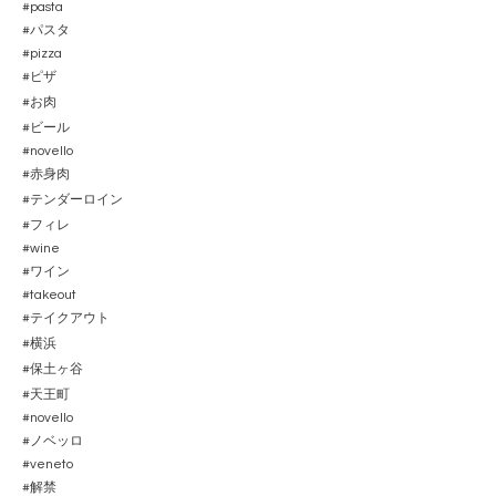
#pasta
#
パスタ
#pizza
#
ピザ
#
お肉
#
ビール
#novello
#
赤身肉
#
テンダーロイン
#
フィレ
#wine
#
ワイン
#takeout
#
テイクアウト
#
横浜
#
保土ヶ谷
#
天王町
#novello
#
ノベッロ
#veneto
#
解禁