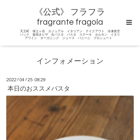
《公式》 フラフラ
fragrante fragola
天王町 保土ヶ谷 カジュアル イタリアン テイクアウト 冷凍真空
パック 釜焼きピザ 生パスタ パスタ ステーキ ホルモン イタリ
アワイン オーガニック ジュース パニーニ プロシュート
インフォメーション
2022
/
04
/
25 08:29
本日のおススメパスタ