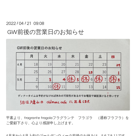
2022
/
04
/
21 09:08
GW前後の営業日のお知らせ
平素より、
fragrante fragola
フラグランテ フラゴラ （通称フラフラ）を
ご愛顧下さり、心より感謝申し上げます。
4月末から5月上旬のゴールデンウィーク前後のお休みは、5.6.7.8.11
です。