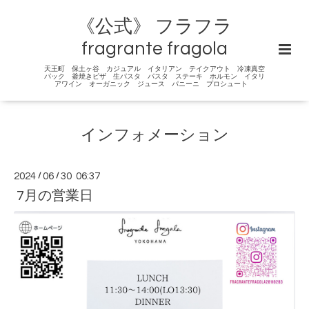
《公式》 フラフラ
fragrante fragola
天王町 保土ヶ谷 カジュアル イタリアン テイクアウト 冷凍真空
パック 釜焼きピザ 生パスタ パスタ ステーキ ホルモン イタリ
アワイン オーガニック ジュース パニーニ プロシュート
インフォメーション
2024
/
06
/
30 06:37
7月の営業日