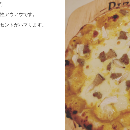
]
性アウアウです。
セントがハマります。