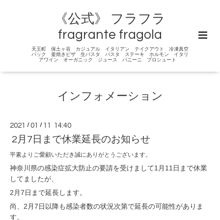
《公式》 フラフラ
fragrante fragola
天王町 保土ヶ谷 カジュアル イタリアン テイクアウト 冷凍真空
パック 釜焼きピザ 生パスタ パスタ ステーキ ホルモン イタリ
アワイン オーガニック ジュース パニーニ プロシュート
インフォメーション
2021
/
01
/
11 14:40
2月7日まで休業延長のお知らせ
平素よりご愛顧いただき誠にありがとうございます。
神奈川県の感染症拡大防止の要請を受けまして1月11日まで休業
してましたが、
2月7日まで延長します。
尚、2月7日以降も感染者数の状況次第で延長の可能性がありま
す。