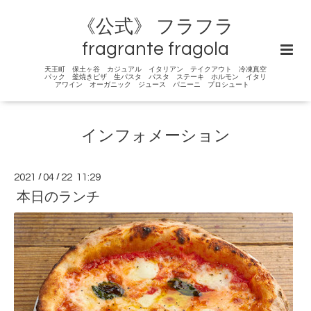
《公式》 フラフラ
fragrante fragola
天王町 保土ヶ谷 カジュアル イタリアン テイクアウト 冷凍真空
パック 釜焼きピザ 生パスタ パスタ ステーキ ホルモン イタリ
アワイン オーガニック ジュース パニーニ プロシュート
インフォメーション
2021
/
04
/
22 11:29
本日のランチ