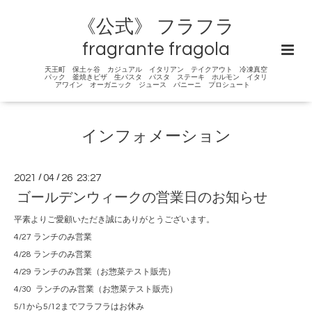
《公式》 フラフラ
fragrante fragola
天王町 保土ヶ谷 カジュアル イタリアン テイクアウト 冷凍真空
パック 釜焼きピザ 生パスタ パスタ ステーキ ホルモン イタリ
アワイン オーガニック ジュース パニーニ プロシュート
インフォメーション
2021
/
04
/
26 23:27
ゴールデンウィークの営業日のお知らせ
平素よりご愛顧いただき誠にありがとうございます。
4/27 ランチのみ営業
4/28 ランチのみ営業
4/29 ランチのみ営業（お惣菜テスト販売）
4/30 ランチのみ営業（お惣菜テスト販売）
5/1から5/12までフラフラはお休み