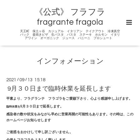
《公式》 フラフラ
fragrante fragola
天王町 保土ヶ谷 カジュアル イタリアン テイクアウト 冷凍真空
パック 釜焼きピザ 生パスタ パスタ ステーキ ホルモン イタリ
アワイン オーガニック ジュース パニーニ プロシュート
インフォメーション
2021
/
09
/
13 15:18
9月３０日まで臨時休業を延長します
平素より、フラグランテ フラゴラをご愛顧下さり、心より感謝申し上げます。
9月３０日まで延長します。
臨時休業を
感染者の数や状況をみながら早めに営業再開の可能性もあります。その時は、この
ホームページお知らせします
ご迷惑をおかけして申し訳ございません。
今後もフラフラをよろしく願いします。