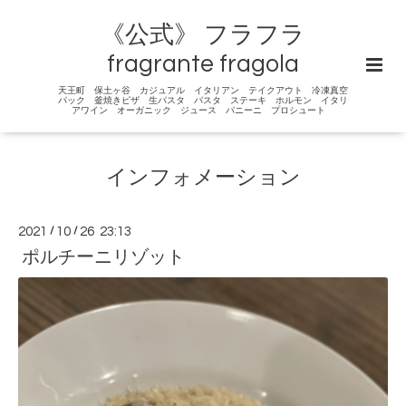
《公式》 フラフラ
fragrante fragola
天王町 保土ヶ谷 カジュアル イタリアン テイクアウト 冷凍真空
パック 釜焼きピザ 生パスタ パスタ ステーキ ホルモン イタリ
アワイン オーガニック ジュース パニーニ プロシュート
インフォメーション
2021
/
10
/
26 23:13
ポルチーニリゾット