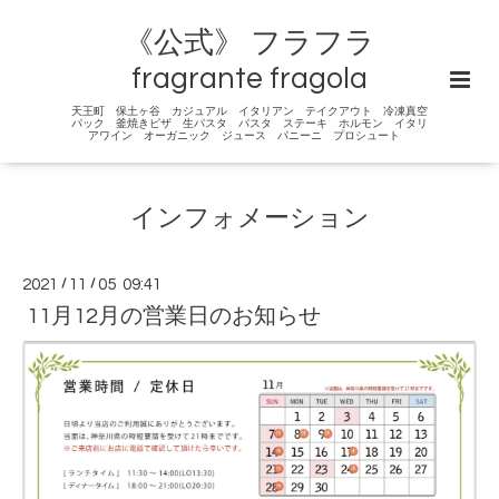
《公式》 フラフラ
fragrante fragola
天王町 保土ヶ谷 カジュアル イタリアン テイクアウト 冷凍真空
パック 釜焼きピザ 生パスタ パスタ ステーキ ホルモン イタリ
アワイン オーガニック ジュース パニーニ プロシュート
インフォメーション
2021
/
11
/
05 09:41
11月12月の営業日のお知らせ