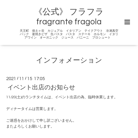
《公式》 フラフラ
fragrante fragola
天王町 保土ヶ谷 カジュアル イタリアン テイクアウト 冷凍真空
パック 釜焼きピザ 生パスタ パスタ ステーキ ホルモン イタリ
アワイン オーガニック ジュース パニーニ プロシュート
インフォメーション
2021
/
11
/
15 17:05
イベント出店のお知らせ
11/20(土)のランチタイムは、イベント出店の為、臨時休業します。
ディナータイムは営業します。
ご迷惑をおかけして申し訳ございません。
またよろしくお願いします。