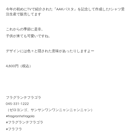
今年の初めに
TV
で紹介された『
AAK
パスタ』を記念して作成した
t
シャツ受
注生産で販売してます
これからの季節に是非。
子供が来ても可愛いですね。
デザインには色々と隠された意味があったりしますよー
4,800
円（税込）
フラグランテフラゴラ
045-331-1222
（ゼロヨンゴ、サンサンワンワンニャンニャンニャン）
#fragrantefragola
#
フラグランテフラゴラ
#
フラフラ