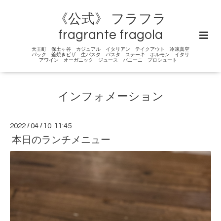
《公式》 フラフラ
fragrante fragola
天王町 保土ヶ谷 カジュアル イタリアン テイクアウト 冷凍真空
パック 釜焼きピザ 生パスタ パスタ ステーキ ホルモン イタリ
アワイン オーガニック ジュース パニーニ プロシュート
インフォメーション
2022
/
04
/
10 11:45
本日のランチメニュー