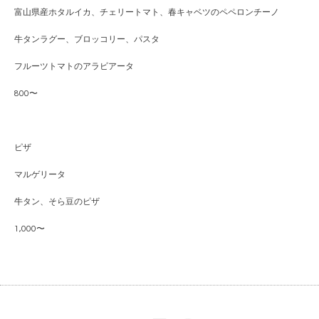
富山県産ホタルイカ、チェリートマト、春キャベツのペペロンチーノ
牛タンラグー、ブロッコリー、パスタ
フルーツトマトのアラビアータ
800〜
ピザ
マルゲリータ
牛タン、そら豆のピザ
1,000〜