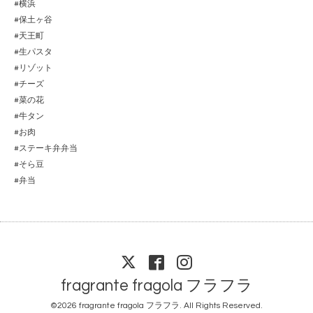
#
横浜
#
保土ヶ谷
#
天王町
#
生パスタ
#
リゾット
#
チーズ
#
菜の花
#
牛タン
#
お肉
#
ステーキ弁弁当
#
そら豆
#
弁当
fragrante fragola フラフラ
©2026
fragrante fragola フラフラ
. All Rights Reserved.