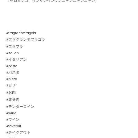
（ゼロヨンゴ、サンサンワンワンニャンニャンニャン）
#fragrantefragola
#
フラグランテフラゴラ
#
フラフラ
#Italian
#
イタリアン
#pasta
#
パスタ
#pizza
#
ピザ
#
お肉
#
赤身肉
#
テンダーロイン
#wine
#
ワイン
#takeout
#
テイクアウト