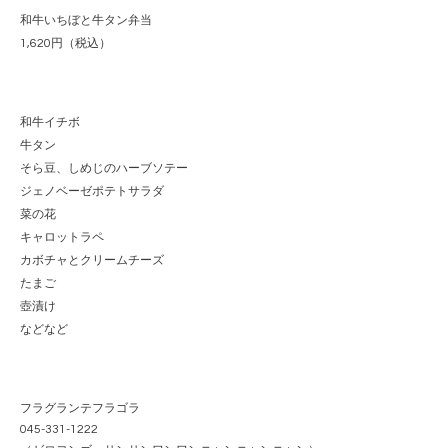
和牛いちぼと牛タン弁当
1,620
円（税込）
和牛イチボ
牛タン
そら豆、しめじのハーブソテー
ジェノベーゼポテトサラダ
菜の花
キャロットラペ
カボチャとクリームチーズ
たまご
壺漬け
などなど
フラグランテフラゴラ
045-331-1222