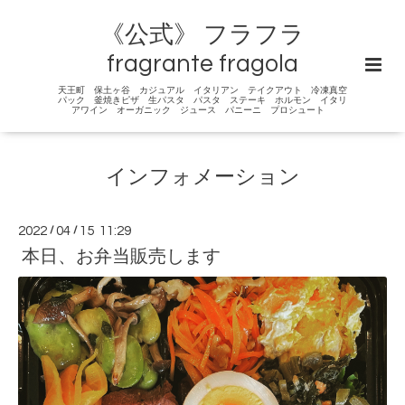
《公式》 フラフラ
fragrante fragola
天王町 保土ヶ谷 カジュアル イタリアン テイクアウト 冷凍真空
パック 釜焼きピザ 生パスタ パスタ ステーキ ホルモン イタリ
アワイン オーガニック ジュース パニーニ プロシュート
インフォメーション
2022
/
04
/
15 11:29
本日、お弁当販売します