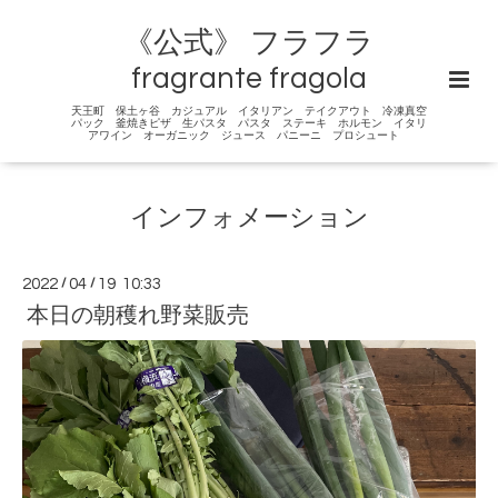
《公式》 フラフラ
fragrante fragola
天王町 保土ヶ谷 カジュアル イタリアン テイクアウト 冷凍真空
パック 釜焼きピザ 生パスタ パスタ ステーキ ホルモン イタリ
アワイン オーガニック ジュース パニーニ プロシュート
インフォメーション
2022
/
04
/
19 10:33
本日の朝穫れ野菜販売