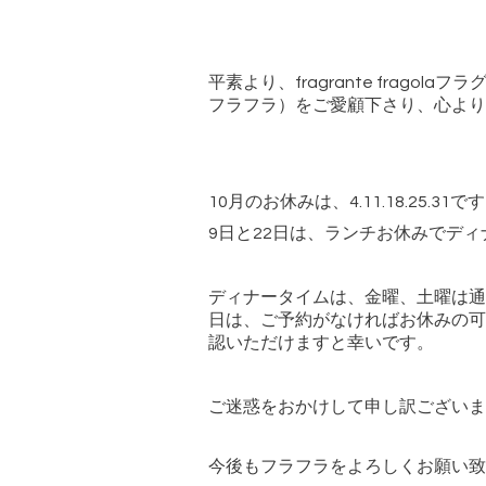
平素より、
fragrante fragola
フラ
フラフラ）をご愛顧下さり、心より
10
月のお休みは、
4.11.18.25.31
です
9
日と
22
日は、ランチお休みでディ
ディナータイムは、金曜、土曜は通
日は、ご予約がなければお休みの可
認いただけますと幸いです。
ご迷惑をおかけして申し訳ございま
今後もフラフラをよろしくお願い致