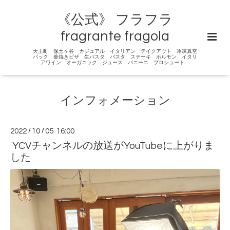
《公式》 フラフラ
fragrante fragola
天王町 保土ヶ谷 カジュアル イタリアン テイクアウト 冷凍真空
パック 釜焼きピザ 生パスタ パスタ ステーキ ホルモン イタリ
アワイン オーガニック ジュース パニーニ プロシュート
インフォメーション
2022
/
10
/
05 16:00
YCVチャンネルの放送がYouTubeに上がりま
した