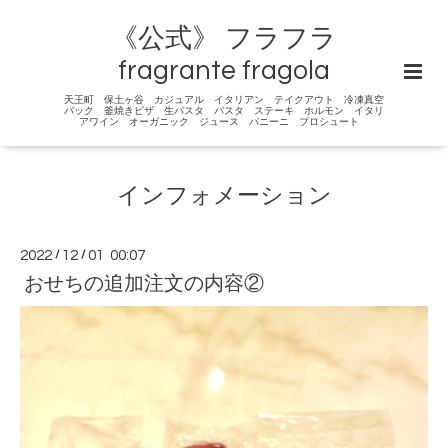
《公式》 フラフラ
fragrante fragola
天王町 保土ヶ谷 カジュアル イタリアン テイクアウト 冷凍真空
パック 釜焼きピザ 生パスタ パスタ ステーキ ホルモン イタリ
アワイン オーガニック ジュース パニーニ プロシュート
インフォメーション
2022
/
12
/
01 00:07
おせちの追加注文の内容②