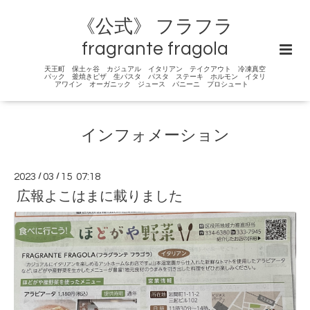
《公式》 フラフラ
fragrante fragola
天王町 保土ヶ谷 カジュアル イタリアン テイクアウト 冷凍真空
パック 釜焼きピザ 生パスタ パスタ ステーキ ホルモン イタリ
アワイン オーガニック ジュース パニーニ プロシュート
インフォメーション
2023
/
03
/
15 07:18
広報よこはまに載りました