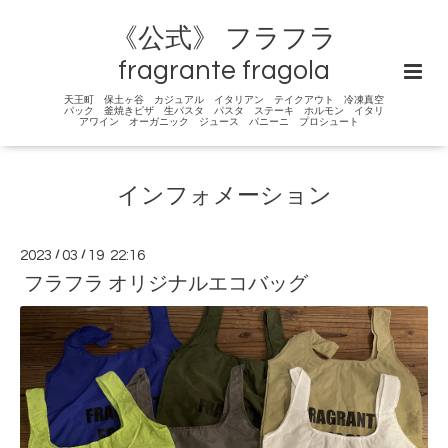
《公式》 フラフラ
fragrante fragola
天王町 保土ヶ谷 カジュアル イタリアン テイクアウト 冷凍真空
パック 釜焼きピザ 生パスタ パスタ ステーキ ホルモン イタリ
アワイン オーガニック ジュース パニーニ プロシュート
インフォメーション
2023
/
03
/
19 22:16
フラフラ オリジナルエコバッグ