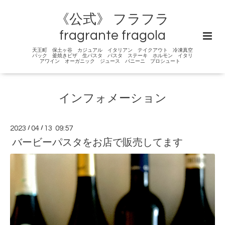
《公式》 フラフラ
fragrante fragola
天王町 保土ヶ谷 カジュアル イタリアン テイクアウト 冷凍真空
パック 釜焼きピザ 生パスタ パスタ ステーキ ホルモン イタリ
アワイン オーガニック ジュース パニーニ プロシュート
インフォメーション
2023
/
04
/
13 09:57
バービーパスタをお店で販売してます