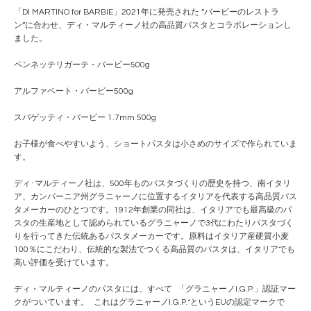
「DI MARTINO for BARBIE」2021年に発売された ”バービーのレストラ
ン”に合わせ、ディ・マルティーノ社の高品質パスタとコラボレーションし
ました。
ペンネッテリガーテ・バービー500g
アルファベート・バービー500g
スパゲッティ・バービー 1.7mm 500g
お子様が食べやすいよう、ショートパスタは小さめのサイズで作られていま
す。
ディ･マルティーノ社は、500年ものパスタづくりの歴史を持つ、南イタリ
ア、カンパーニア州グラニャーノに位置するイタリアを代表する高品質パス
タメーカーのひとつです。1912年創業の同社は、イタリアでも最高級のパ
スタの生産地として認められているグラニャーノで3代にわたりパスタづく
りを行ってきた伝統あるパスタメーカーです。原料はイタリア産硬質小麦
100％にこだわり、伝統的な製法でつくる高品質のパスタは、イタリアでも
高い評価を受けています。
ディ・マルティーノのパスタには、すべて 「グラニャーノI.G.P.」認証マー
クがついています。 これはグラニャーノI.G.P.*というEUの認定マークで