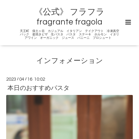
《公式》 フラフラ
fragrante fragola
天王町 保土ヶ谷 カジュアル イタリアン テイクアウト 冷凍真空
パック 釜焼きピザ 生パスタ パスタ ステーキ ホルモン イタリ
アワイン オーガニック ジュース パニーニ プロシュート
インフォメーション
2023
/
04
/
16 10:02
本日のおすすめパスタ