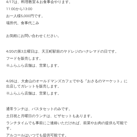
4/17
は、料理教室＆お食事会やります。
11:00から13:00
お一人様5,000円です。
場所代、食事代こみ
お気軽にお問い合わせください。
4/20
の第
3
土曜日は、天王町駅前のヤドレジのハナレマドの日です。
フードを販売します。
※
ふらふら店舗は、営業します。
4/26
は、大倉山のオールドマンズカフェでやる『おさるのマーケット』に
出店してガレットを販売します。
※
ふらふら店舗は、営業します。
通常ランチは、パスタセットのみです。
土日祝と月曜日のランチは、ピザセットもあります。
ランチタイムでも事前にご連絡いただければ、前菜やお肉の提供も可能で
す。
アルコールはいつでも提供可能です。