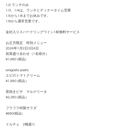
1/2 ランチのみ
1/3、1/4は、ランチとディナータイム営業
1/5から1/8までお休みです。
1/9から通常営業です。
金封入りスパークリングワイン1杯無料サービス
お正月限定 特別メニュー
2024年1月2日3日4日
前菜盛り合わせ（1名様分）
¥1,680 (税込)
aragosta pasta
エビのトマトクリーム
¥1,880 (税込）
窯焼きピザ マルゲリータ
¥2,280 (税込）
フラフラ特製サラダ
¥680(税込)
ドルチェ 2種盛り