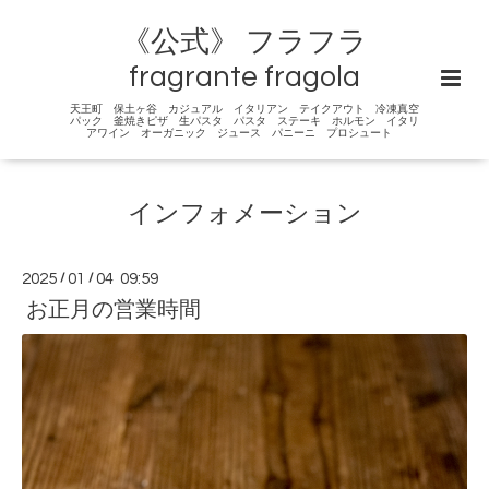
《公式》 フラフラ
fragrante fragola
天王町 保土ヶ谷 カジュアル イタリアン テイクアウト 冷凍真空
パック 釜焼きピザ 生パスタ パスタ ステーキ ホルモン イタリ
アワイン オーガニック ジュース パニーニ プロシュート
インフォメーション
2025
/
01
/
04 09:59
お正月の営業時間