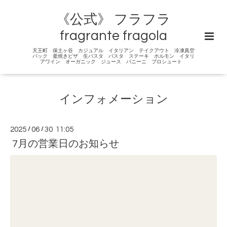
《公式》 フラフラ
fragrante fragola
天王町 保土ヶ谷 カジュアル イタリアン テイクアウト 冷凍真空
パック 釜焼きピザ 生パスタ パスタ ステーキ ホルモン イタリ
アワイン オーガニック ジュース パニーニ プロシュート
インフォメーション
2025
/
06
/
30 11:05
7月の営業日のお知らせ