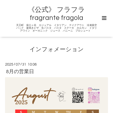
《公式》 フラフラ
fragrante fragola
天王町 保土ヶ谷 カジュアル イタリアン テイクアウト 冷凍真空
パック 釜焼きピザ 生パスタ パスタ ステーキ ホルモン イタリ
アワイン オーガニック ジュース パニーニ プロシュート
インフォメーション
2025
/
07
/
31 10:06
8月の営業日