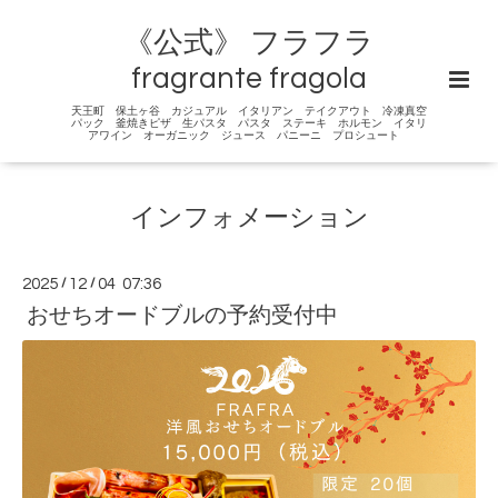
《公式》 フラフラ
fragrante fragola
天王町 保土ヶ谷 カジュアル イタリアン テイクアウト 冷凍真空
パック 釜焼きピザ 生パスタ パスタ ステーキ ホルモン イタリ
アワイン オーガニック ジュース パニーニ プロシュート
インフォメーション
2025
/
12
/
04 07:36
おせちオードブルの予約受付中